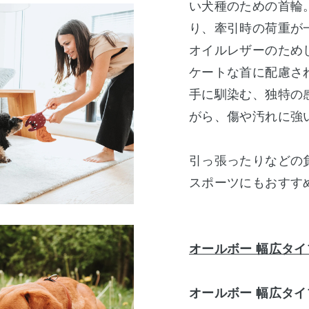
い犬種のための首輪
り、牽引時の荷重が
オイルレザーのため
ケートな首に配慮さ
手に馴染む、独特の
がら、傷や汚れに強
引っ張ったりなどの
スポーツにもおすす
オールボー 幅広タイ
オールボー 幅広タイ