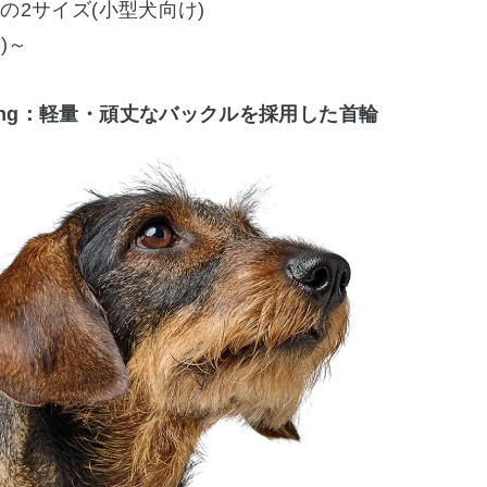
-S の2サイズ(小型犬向け)
)～
trong：軽量・頑丈なバックルを採用した首輪